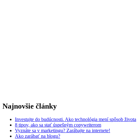
Najnovšie články
Investujte do budúcnosti. Ako technológia mení spôsob života
8 tipov, ako sa stať úspešným copywriterom
Vyznáte sa v marketingu? Zarábajte na internete!
Ako zarábať na blogu?