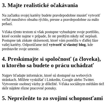
3. Majte realistické očakávania
Na začiatku svojej kariéry budete pravdepodobne musieť vytvoriť
veľké množstvo obsahu rýchlo, presne a pravdepodobne za málo
peňazí.
Vďaka týmto textom si však postupne vybudujete svoje portfólio,
ktoré oceníte najme v prípade, že ste predtým nikdy nič nepísali.
Postupne tak získate skúsenosti, ktoré vám pomôžu v ďalšej fáze
vašej kariéry. Odporúčame tiež
vytvoriť si vlastný blog
, kde
predstavíte svoje umenie.
4. Preskúmajte si spoločnosť (a človeka),
u ktorého sa budete o prácu uchádzať
Najprv hľadajte informácie, ktoré sú dostupné na webových
stránkach. Môžete vyskúšať i Linkedin, Google alebo Twitter.
Vytvorenie osobnej väzby je dôležité. Vďaka sociálnym médiám tiež
skôr nájdete rôzne pracovné ponuky.
5. Neprežeňte to zo svojimi schopnosťami