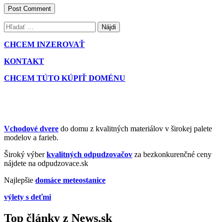
Hľadať:
CHCEM INZEROVAŤ
KONTAKT
CHCEM TÚTO KÚPIŤ DOMÉNU
Vchodové dvere
do domu z kvalitných materiálov v širokej palete
modelov a farieb.
Široký výber
kvalitných odpudzovačov
za bezkonkurenčné ceny
nájdete na odpudzovace.sk
Najlepšie
domáce meteostanice
výlety s deťmi
Top články z News.sk