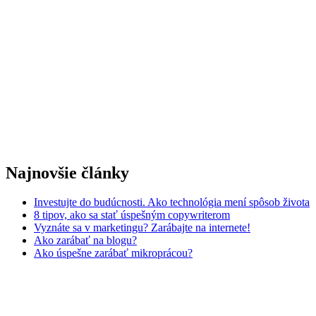
Najnovšie články
Investujte do budúcnosti. Ako technológia mení spôsob života
8 tipov, ako sa stať úspešným copywriterom
Vyznáte sa v marketingu? Zarábajte na internete!
Ako zarábať na blogu?
Ako úspešne zarábať mikroprácou?