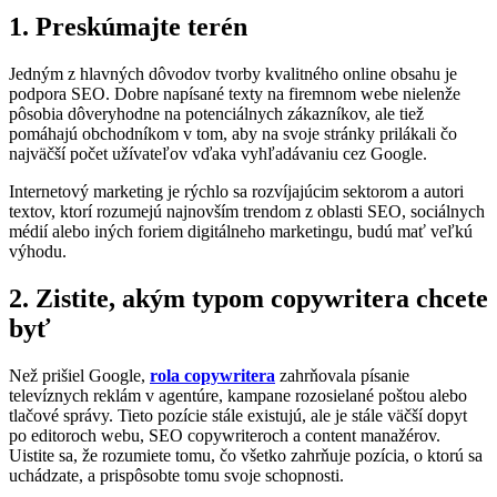
1. Preskúmajte terén
Jedným z hlavných dôvodov tvorby kvalitného online obsahu je
podpora SEO. Dobre napísané texty na firemnom webe nielenže
pôsobia dôveryhodne na potenciálnych zákazníkov, ale tiež
pomáhajú obchodníkom v tom, aby na svoje stránky prilákali čo
najväčší počet užívateľov vďaka vyhľadávaniu cez Google.
Internetový marketing je rýchlo sa rozvíjajúcim sektorom a autori
textov, ktorí rozumejú najnovším trendom z oblasti SEO, sociálnych
médií alebo iných foriem digitálneho marketingu, budú mať veľkú
výhodu.
2. Zistite, akým typom copywritera chcete
byť
Než prišiel Google,
rola copywritera
zahrňovala písanie
televíznych reklám v agentúre, kampane rozosielané poštou alebo
tlačové správy. Tieto pozície stále existujú, ale je stále väčší dopyt
po editoroch webu, SEO copywriteroch a content manažérov.
Uistite sa, že rozumiete tomu, čo všetko zahrňuje pozícia, o ktorú sa
uchádzate, a prispôsobte tomu svoje schopnosti.