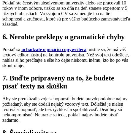
Pokiaľ ste čerstvým absolventom univerzity alebo ste pracovali 10
rokov v inom odbore, ťažko sa zo dňa na deň stanete expertom v 5
rôznych oblastiach. Vo svojom CV sa zamerajte iba na tie
schopnosti a zručnosti, ktoré sú pre vášho budúceho zamestnávateľa
zásadné.
6. Nerobte preklepy a gramatické chyby
Pokiaľ sa
uchádzate o pozíciu copywritera
, uistite sa, že má váš
textový editor nástroj na kontrolu pravopisu. Než svoj text odošlete,
nahlas si ho prečítajte a ešte ho dejte niekomu inému, kto ho po vás
skontroluje.
7. Buďte pripravený na to, že budete
písať texty na skúšku
Aby ste preukázali svoje schopnosti, budete pravdepodobne najprv
požiadaný, aby ste dodali nejaký vzorový text. Dôležitá je nielen
tvorivá schopnosť, ale tiež rýchlosť a spoľahlivosť. Deadliny sú
nekompromisné. Neurazte sa teda, pokiaľ najprv budete písať
zadarmo.
8. Špecializujte sa