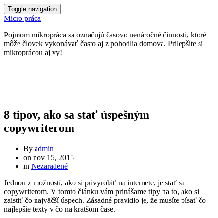
Toggle navigation
Micro práca
Pojmom mikropráca sa označujú časovo nenáročné činnosti, ktoré
môže človek vykonávať často aj z pohodlia domova. Prilepšite si
mikroprácou aj vy!
8 tipov, ako sa stať úspešným
copywriterom
By
admin
on
nov 15, 2015
in
Nezaradené
Jednou z možností, ako si privyrobiť na internete, je stať sa
copywriterom. V tomto článku vám prinášame tipy na to, ako si
zaistiť čo najväčší úspech. Zásadné pravidlo je, že musíte písať čo
najlepšie texty v čo najkratšom čase.